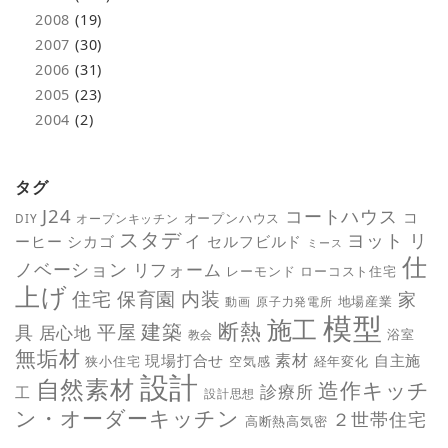
2008
(19)
2007
(30)
2006
(31)
2005
(23)
2004
(2)
タグ
J24
コートハウス
コ
オープンハウス
DIY
オープンキッチン
スタディ
ヨット
リ
ーヒー
シカゴ
セルフビルド
ミース
仕
ノベーション
リフォーム
レーモンド
ローコスト住宅
上げ
保育園
内装
住宅
家
地場産業
動画
原子力発電所
模型
施工
断熱
平屋
建築
具
居心地
教会
浴室
無垢材
素材
現場打合せ
自主施
狭小住宅
空気感
経年変化
設計
自然素材
造作キッチ
診療所
工
設計思想
ン・オーダーキッチン
２世帯住宅
高断熱高気密