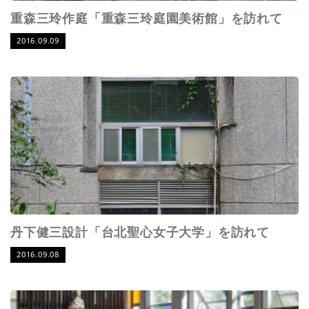
重森三玲作庭「重森三玲庭園美術館」を訪れて
2016.09.09
丹下健三設計「台北聖心女子大学」を訪れて
2016.09.08