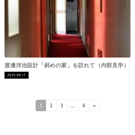
渡邊洋治設計「斜めの家」を訪れて（内部見学）
2015.09.11
1
2
3
…
6
»