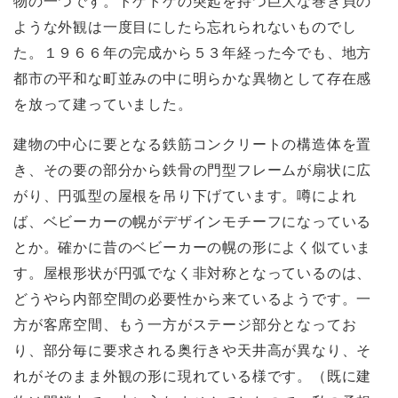
物の一つです。トゲトゲの突起を持つ巨大な巻き貝の
ような外観は一度目にしたら忘れられないものでし
た。１９６６年の完成から５３年経った今でも、地方
都市の平和な町並みの中に明らかな異物として存在感
を放って建っていました。
建物の中心に要となる鉄筋コンクリートの構造体を置
き、その要の部分から鉄骨の門型フレームが扇状に広
がり、円弧型の屋根を吊り下げています。噂によれ
ば、ベビーカーの幌がデザインモチーフになっている
とか。確かに昔のベビーカーの幌の形によく似ていま
す。屋根形状が円弧でなく非対称となっているのは、
どうやら内部空間の必要性から来ているようです。一
方が客席空間、もう一方がステージ部分となってお
り、部分毎に要求される奥行きや天井高が異なり、そ
れがそのまま外観の形に現れている様です。（既に建