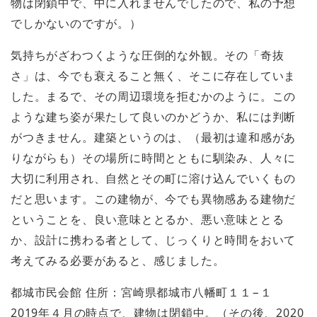
物は閉鎖中で、中に入れませんでしたので、私の予想
でしかないのですが。）
気持ちがざわつくような圧倒的な外観。その「奇抜
さ」は、今でも衰えること無く、そこに存在していま
した。まるで、その周辺環境を拒むかのように。この
ような建ち姿が果たして良いのかどうか、私には判断
がつきません。建築というのは、（最初は違和感があ
りながらも）その場所に時間とともに馴染み、人々に
大切に利用され、自然とその町に溶け込んでいくもの
だと思います。この建物が、今でも異物感ある建物だ
ということを、良い意味ととるか、悪い意味ととる
か、設計に携わる者として、じっくりと時間をおいて
考えてみる必要があると、感じました。
都城市民会館 住所：宮崎県都城市八幡町１１−１
2019年４月の時点で、建物は閉鎖中。（その後、2020