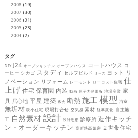
2008
(19)
2007
(30)
2006
(31)
2005
(23)
2004
(2)
タグ
J24
コートハウス
コ
オープンハウス
DIY
オープンキッチン
スタディ
ヨット
リ
ーヒー
シカゴ
セルフビルド
ミース
仕
ノベーション
リフォーム
レーモンド
ローコスト住宅
上げ
保育園
内装
住宅
家
地場産業
動画
原子力発電所
模型
施工
断熱
平屋
建築
具
居心地
教会
浴室
無垢材
素材
現場打合せ
自主施
狭小住宅
空気感
経年変化
設計
自然素材
造作キッチ
診療所
工
設計思想
ン・オーダーキッチン
２世帯住宅
高断熱高気密