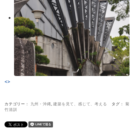
<
>
カテゴリー：
九州・沖縄
,
建築を見て、感じて、考える
タグ：
菊
竹清訓