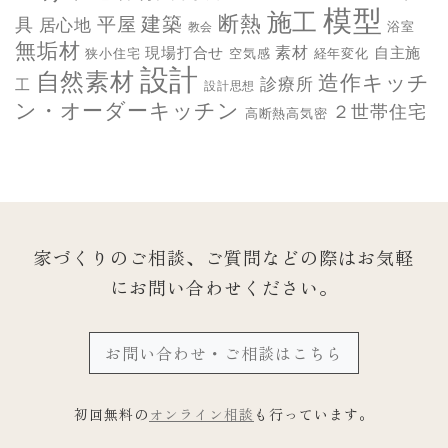
模型
施工
断熱
平屋
建築
具
居心地
教会
浴室
無垢材
素材
現場打合せ
自主施
狭小住宅
空気感
経年変化
設計
自然素材
造作キッチ
診療所
工
設計思想
ン・オーダーキッチン
２世帯住宅
高断熱高気密
家づくりのご相談、ご質問などの際は
お気軽
にお問い合わせください。
お問い合わせ・ご相談はこちら
初回無料の
オンライン相談
も行っています。