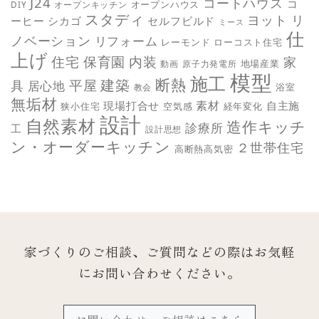
J24
コートハウス
コ
オープンハウス
DIY
オープンキッチン
スタディ
ヨット
リ
ーヒー
シカゴ
セルフビルド
ミース
仕
ノベーション
リフォーム
レーモンド
ローコスト住宅
上げ
保育園
内装
住宅
家
地場産業
動画
原子力発電所
模型
施工
断熱
平屋
建築
具
居心地
教会
浴室
無垢材
素材
現場打合せ
自主施
狭小住宅
空気感
経年変化
設計
自然素材
造作キッチ
診療所
工
設計思想
ン・オーダーキッチン
２世帯住宅
高断熱高気密
家づくりのご相談、ご質問などの際は
お気軽
にお問い合わせください。