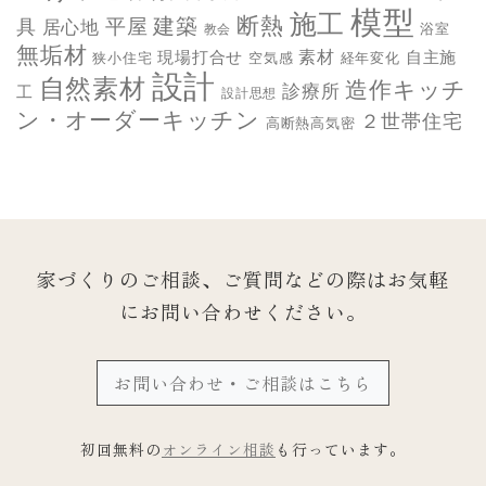
模型
施工
断熱
平屋
建築
具
居心地
教会
浴室
無垢材
素材
現場打合せ
自主施
狭小住宅
空気感
経年変化
設計
自然素材
造作キッチ
診療所
工
設計思想
ン・オーダーキッチン
２世帯住宅
高断熱高気密
家づくりのご相談、ご質問などの際は
お気軽
にお問い合わせください。
お問い合わせ・ご相談はこちら
初回無料の
オンライン相談
も行っています。