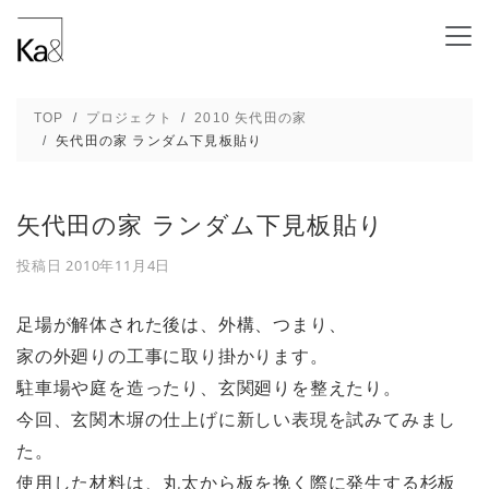
矢代田の家 ランダム下見板貼り - 新潟の建
TOP
プロジェクト
2010 矢代田の家
矢代田の家 ランダム下見板貼り
矢代田の家 ランダム下見板貼り
投稿日
2010年11月4日
足場が解体された後は、外構、つまり、
家の外廻りの工事に取り掛かります。
駐車場や庭を造ったり、玄関廻りを整えたり。
今回、玄関木塀の仕上げに新しい表現を試みてみまし
た。
使用した材料は、丸太から板を挽く際に発生する杉板