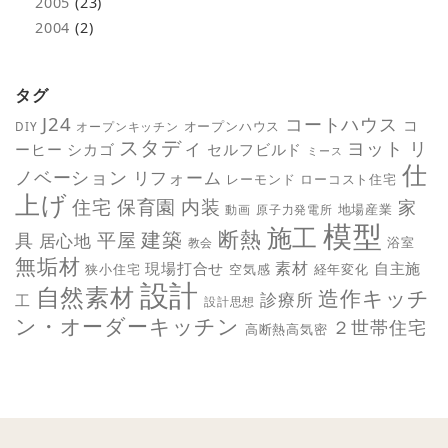
2005
(23)
2004
(2)
タグ
J24
コートハウス
コ
オープンハウス
DIY
オープンキッチン
スタディ
ヨット
リ
ーヒー
シカゴ
セルフビルド
ミース
仕
ノベーション
リフォーム
レーモンド
ローコスト住宅
上げ
保育園
内装
住宅
家
地場産業
動画
原子力発電所
模型
施工
断熱
平屋
建築
具
居心地
教会
浴室
無垢材
素材
現場打合せ
自主施
狭小住宅
空気感
経年変化
設計
自然素材
造作キッチ
診療所
工
設計思想
ン・オーダーキッチン
２世帯住宅
高断熱高気密