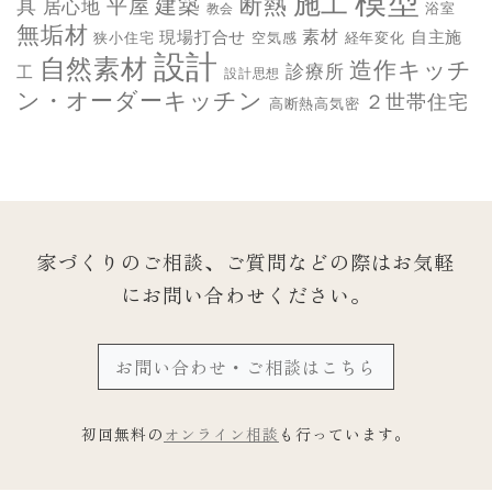
模型
施工
断熱
平屋
建築
具
居心地
教会
浴室
無垢材
素材
現場打合せ
自主施
狭小住宅
空気感
経年変化
設計
自然素材
造作キッチ
診療所
工
設計思想
ン・オーダーキッチン
２世帯住宅
高断熱高気密
家づくりのご相談、ご質問などの際は
お気軽
にお問い合わせください。
お問い合わせ・ご相談はこちら
初回無料の
オンライン相談
も行っています。