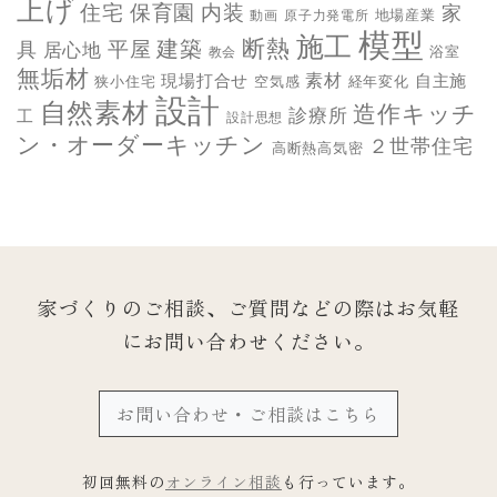
上げ
保育園
内装
住宅
家
地場産業
動画
原子力発電所
模型
施工
断熱
平屋
建築
具
居心地
教会
浴室
無垢材
素材
現場打合せ
自主施
狭小住宅
空気感
経年変化
設計
自然素材
造作キッチ
診療所
工
設計思想
ン・オーダーキッチン
２世帯住宅
高断熱高気密
家づくりのご相談、ご質問などの際は
お気軽
にお問い合わせください。
お問い合わせ・ご相談はこちら
初回無料の
オンライン相談
も行っています。