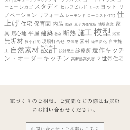
スタディ
ヨット
リ
ーヒー
シカゴ
セルフビルド
ミース
仕
ノベーション
リフォーム
レーモンド
ローコスト住宅
上げ
保育園
内装
住宅
家
地場産業
動画
原子力発電所
模型
施工
断熱
平屋
建築
具
居心地
教会
浴室
無垢材
素材
現場打合せ
自主施
狭小住宅
空気感
経年変化
設計
自然素材
造作キッチ
診療所
工
設計思想
ン・オーダーキッチン
２世帯住宅
高断熱高気密
家づくりのご相談、ご質問などの際は
お気軽
にお問い合わせください。
お問い合わせ・ご相談はこちら