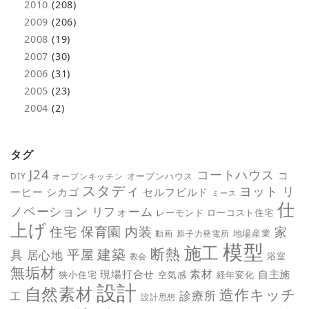
2010
(208)
2009
(206)
2008
(19)
2007
(30)
2006
(31)
2005
(23)
2004
(2)
タグ
J24
コートハウス
コ
オープンハウス
DIY
オープンキッチン
スタディ
ヨット
リ
ーヒー
シカゴ
セルフビルド
ミース
仕
ノベーション
リフォーム
レーモンド
ローコスト住宅
上げ
保育園
内装
住宅
家
地場産業
動画
原子力発電所
模型
施工
断熱
平屋
建築
具
居心地
教会
浴室
無垢材
素材
現場打合せ
自主施
狭小住宅
空気感
経年変化
設計
自然素材
造作キッチ
診療所
工
設計思想