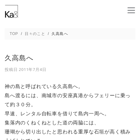
久高島へ - 新潟の建築デザインと高断熱設計
TOP
日々のこと
久高島へ
久高島へ
投稿日
2011年7月4日
神の島と呼ばれている久高島へ。
島へ渡るには、南城市の安座真港からフェリーに乗っ
て約３０分。
早速、レンタル自転車を借りて島内一周へ。
集落内のくねくねとした道の両脇には、
珊瑚から切り出したと思われる重厚な石垣が高く積み