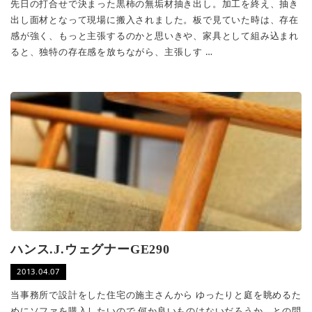
先日の打合せで決まった黒柿の無垢材抽き出し。加工を終え、抽き
出し面材となって現場に搬入されました。板で見ていた時は、存在
感が強く、もっと主張するのかと思いきや、家具として組み込まれ
ると、独特の存在感を放ちながら、主張しす …
ハンス.J.ウェグナーGE290
2013.04.07
当事務所で設計をした住宅の施主さんから ゆったりと庭を眺めるた
めにソファを購入したいので 何か良いものはないだろうか、との問