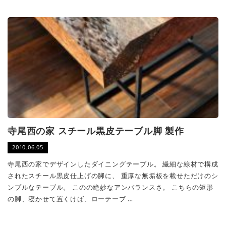
寺尾西の家 スチール黒皮テーブル脚 製作
2010.06.05
寺尾西の家でデザインしたダイニングテーブル。 繊細な線材で構成
されたスチール黒皮仕上げの脚に、 重厚な無垢板を載せただけのシ
ンプルなテーブル。 このの絶妙なアンバランスさ。 こちらの矩形
の脚、寝かせて置くけば、ローテーブ …