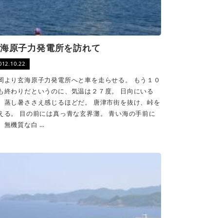
海原子力発電所を訪れて
012.10.22
岡より玄海原子力発電所へと車を走らせる。 もう１０
も終わりだというのに、気温は２７度。 日向にいる
、蒸し暑ささえ感じるほどだ。 唐津市街を抜け、峠を
える。 目の前には真っ青な玄界灘。 青い海の手前に
、無機質な白 …