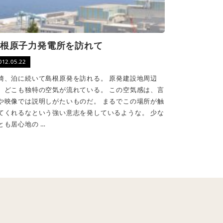
根原子力発電所を訪れて
012.05.22
崎、泊に続いて島根原発を訪れる。 原発建設地周辺
、どこも独特の空気が流れている。 この空気感は、言
や映像では説明しがたいものだ。 まるでこの場所が触
てくれるなという強い意志を発しているような。 少な
とも居心地の …