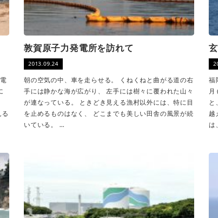
敦賀原子力発電所を訪れて
玄
2013.09.24
2
発電
朝の空気の中、車を走らせる。 くねくねと曲がる道の右
福
に
手には静かな海が広がり、 左手には樹々に覆われた山々
月
。
が連なっている。 ときどき見える漁村以外には、特に目
と
見る
を止めるものはなく、 どこまでも美しい田舎の風景が続
越
いている。 …
は