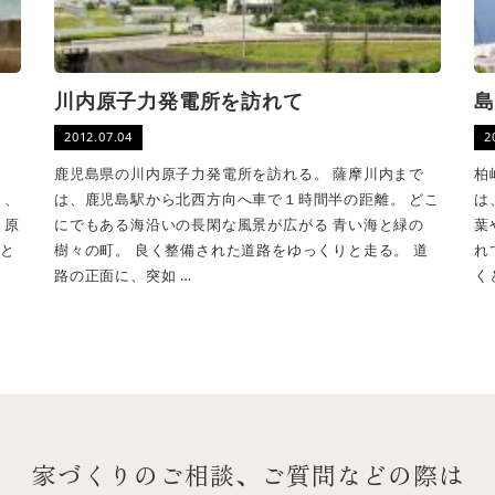
川内原子力発電所を訪れて
島
2012.07.04
2
か
鹿児島県の川内原子力発電所を訪れる。 薩摩川内まで
柏
り、
は、鹿児島駅から北西方向へ車で１時間半の距離。 どこ
は
 原
にでもある海沿いの長閑な風景が広がる 青い海と緑の
葉
だと
樹々の町。 良く整備された道路をゆっくりと走る。 道
れ
路の正面に、突如 …
く
家づくりのご相談、ご質問などの際は